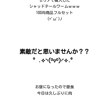
セリアで購入した
シャッドテールワームｗｗｗ
100均商品フルセット
(=ﾟωﾟ)ﾉ
素敵だと思いませんか？？
°˖✧◝(⁰▿⁰)◜✧˖°
お昼になったので昼食
今日は久しぶりに肉