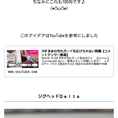
ちなみにこれも100均です♪
(♦ŐωŐ♦)
このアイデアはYouTubeを参考にしました
IHすきまの汚れガードを広げられない問題【コメ
ントアンサー動画】
＃DAISO ＃IHすきまの汚れガード我流のひと 【Twitter】
【Instagram】music：登録よろしくお願いします！ ↓さ
ぶチャンネル【我流のさぶ】我流のなま釣行動画や料理、
よもやま話、生放送など・・釣行動画はメインではなくこ
ち...
www.youtube.com
ジグヘッドＤｅｌｔａ