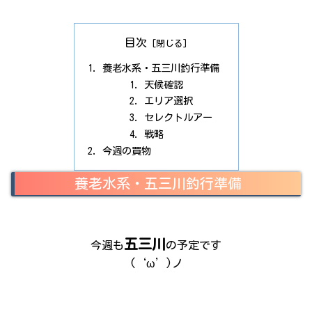
目次
養老水系・五三川釣行準備
天候確認
エリア選択
セレクトルアー
戦略
今週の買物
養老水系・五三川釣行準備
五三川
今週も
の予定です
(‘ω’)ノ