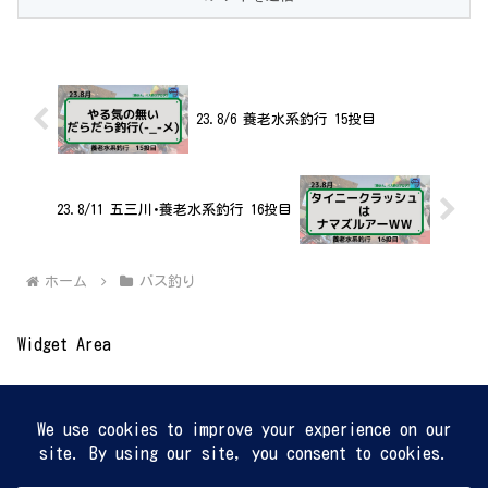
23.8/6 養老水系釣行 15投目
23.8/11 五三川･養老水系釣行 16投目
ホーム
バス釣り
Widget Area