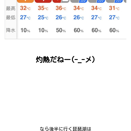
灼熱だねー(-_-メ)
なら後半に行く琵琶湖は