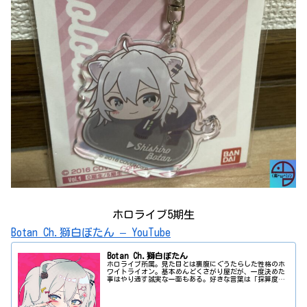
ホロライブ5期生
Botan Ch.獅白ぼたん – YouTube
Botan Ch.獅白ぼたん
ホロライブ所属。見た目とは裏腹にぐうたらした性格のホ
ワイトライオン。基本めんどくさがり屋だが、一度決めた
事はやり通す誠実な一面もある。好きな言葉は「採算度外
視」。お問い合わせカバー株式会社： 公式Twitter: