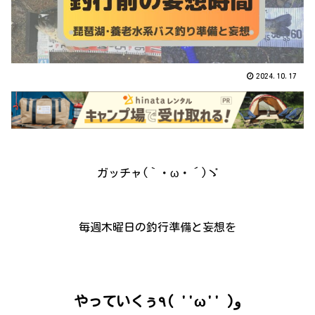
2024.10.17
ガッチャ(｀・ω・´)ゞ
毎週木曜日の釣行準備と妄想を
やっていくぅ٩( ''ω'' )و