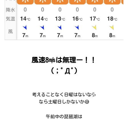
風速8㎧は無理ー！！
(；ﾟДﾟ)
考えることなく日曜はないな💦
なら土曜日しかないか😅
午前中の琵琶湖は