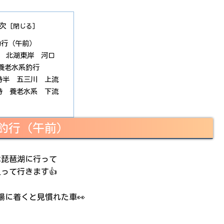
次
釣行（午前）
時 北湖東岸 河口
養老水系釣行
2時半 五三川 上流
4時 養老水系 下流
釣行（午前）
は琵琶湖に行って
を狙って行きます👍
場に着くと見慣れた車👀