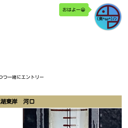
おはよー😀
つつ一緒にエントリー
北湖東岸 河口