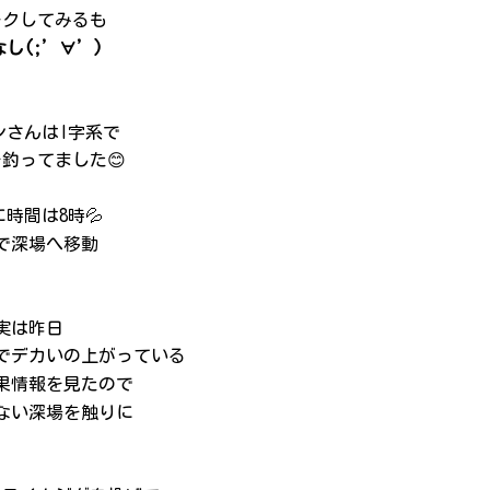
ークしてみるも
し(;’∀’)
ンさんはI字系で
釣ってました😊
時間は8時💦
で深場へ移動
実は昨日
場でデカいの上がっている
果情報を見たので
ない深場を触りに