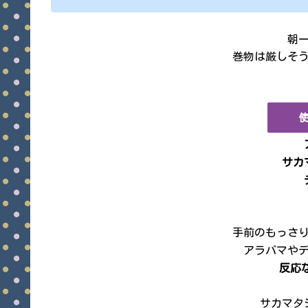
朝一
巻物は厳しそ
サカ
手前のもっさ
アラバマや
反応な
サカマタ