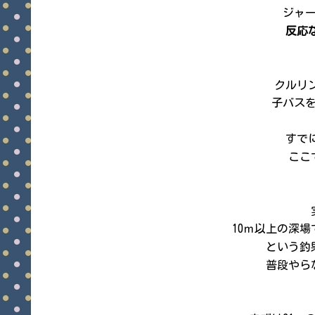
ジャ
反応な
クルリ
子バスを
すでに
ここ
10ｍ以上の深
という釣
普段やら