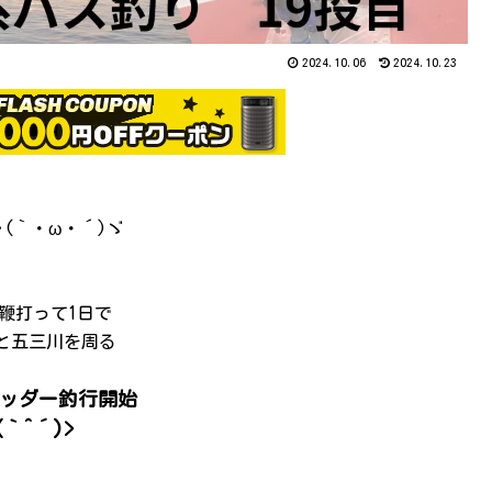
2024.10.06
2024.10.23
(｀・ω・´)ゞ
鞭打って1日で
と五三川を周る
ッダー釣行開始
(｀^´)>