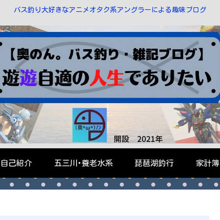
バス釣り大好きなアニメオタク系アングラーによる趣味ブログ
自己紹介
五三川･養老水系
琵琶湖釣行
家計簿