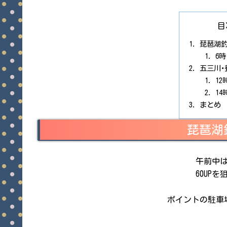
目
琵琶湖
6
五三川･
1
1
まとめ
琵琶湖
午前中
60UP
ポイントの駐車