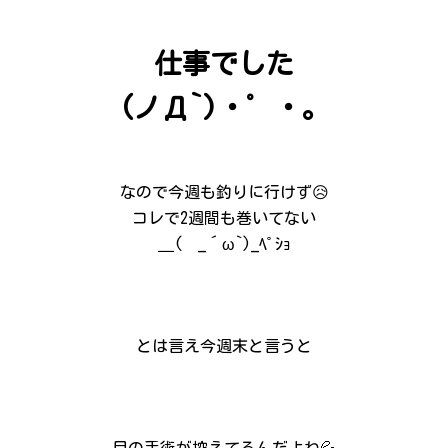
仕事でした
(ノД`)・゜・。
なので今週も釣りに行けず😥
コレで2週間も巻いてない
＿( _´ω`)_ﾍﾟｼｮ
とは言え今週末と言うと