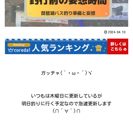
2024.04.10
ガッチャ(｀・ω・´)ゞ
いつもは木曜日に更新しているが
明日釣りに行く予定なので急遽更新します
(∩´∀｀)∩