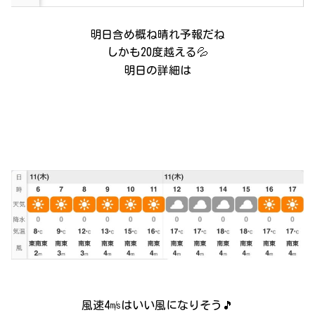
明日含め概ね晴れ予報だね
しかも20度越える💦
明日の詳細は
風速4㎧はいい風になりそう🎵