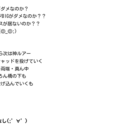
がダメなのか？
BIGがダメなのか？？
スが居ないのか？？
(◎_◎;)
ら次は神ルアー
シャッドを投げていく
の両端・真ん中
ろん橋の下も
投げ込んでいくも
し(;’∀’)