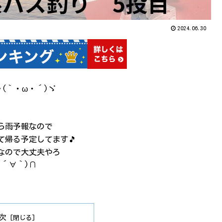
2024.06.30
(｀・ω・´)ゞ
ら雨予報なので
て帰る予定してます🎵
なので大丈夫やろ
∩´∀｀)∩
次