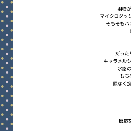
羽物
マイクロダッジ
そもそもバ
だった
キャラメル
水路
もち
隈なく
反応な