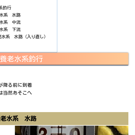
系釣行
老水系 水路
老水系 中流
老水系 下流
養老水系 水路（入り直し）
･養老水系釣行
が降る前に到着
は当然あそこへ
養老水系 水路