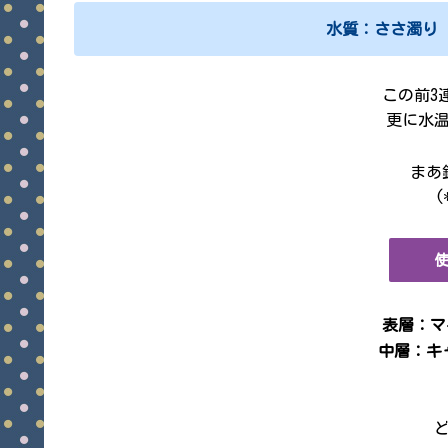
水質：ささ濁り 
この前3
更に水
まあ
(
表層：マ
中層：キ