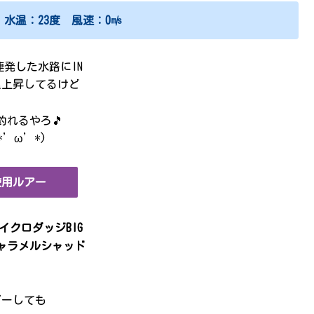
水温：23度 風速：0㎧
連発した水路にIN
温上昇してるけど
釣れるやろ🎵
*’ω’*)
使用ルアー
イクロダッジBIG
ャラメルシャッド
どーしても