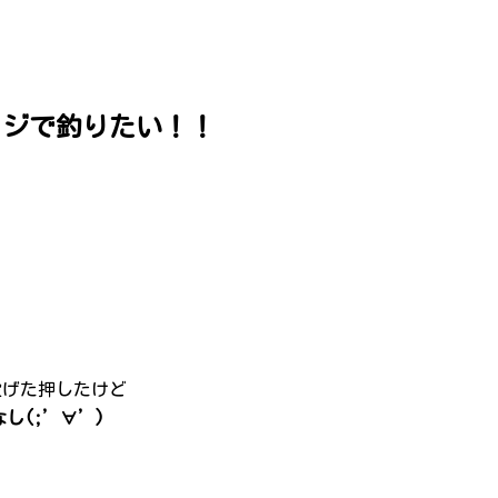
ッジで釣りたい！！
投げた押したけど
し(;’∀’)