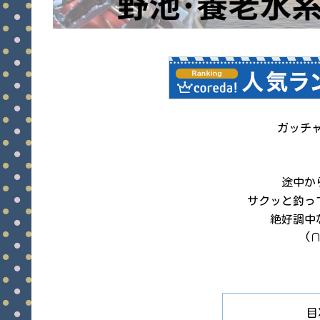
ガッチャ
途中か
サクッと釣っ
絶好調中
(
目