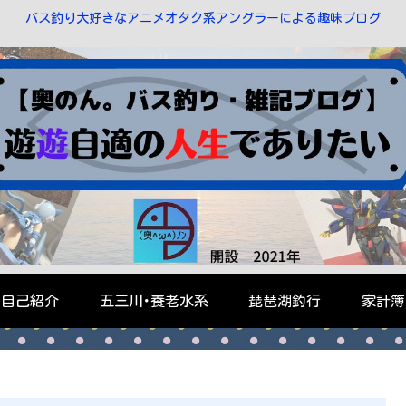
バス釣り大好きなアニメオタク系アングラーによる趣味ブログ
自己紹介
五三川･養老水系
琵琶湖釣行
家計簿