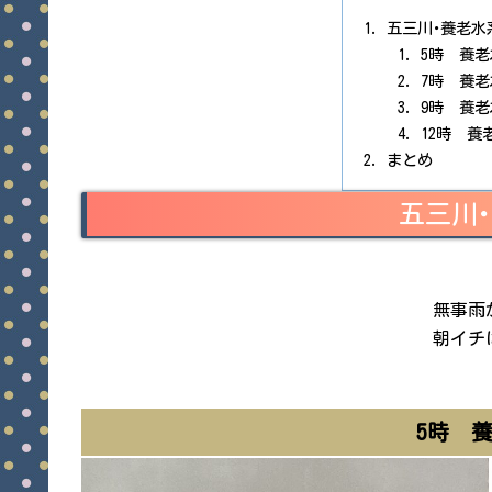
五三川･養老水
5時 養
7時 養
9時 養
12時 
まとめ
五三川
無事雨
朝イチ
5時 