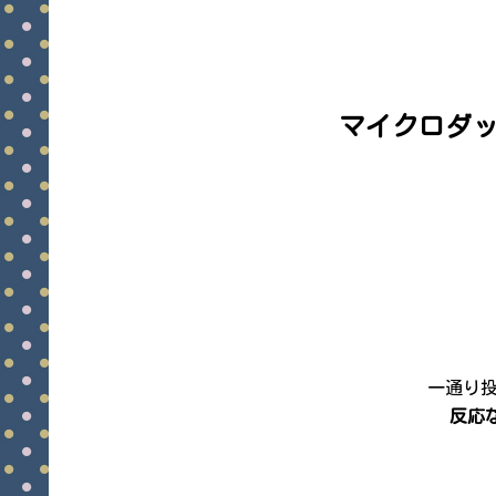
マイクロダ
一通り
反応な