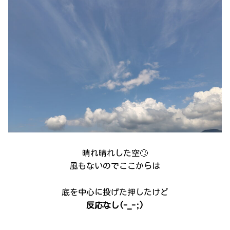
晴れ晴れした空🙄
風もないのでここからは
底を中心に投げた押したけど
反応なし(-_-;)