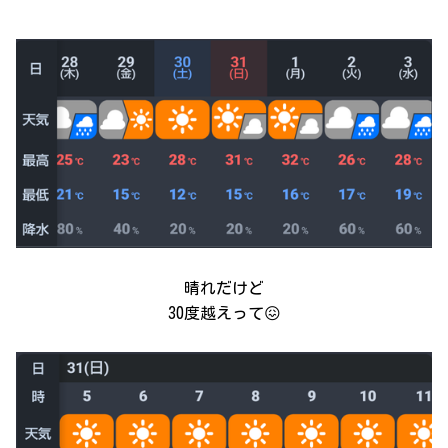
晴れだけど
30度越えって😖