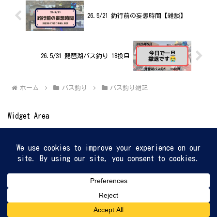
26.5/21 釣行前の妄想時間【雑談】
26.5/31 琵琶湖バス釣り 18投目
ホーム
バス釣り
バス釣り雑記
Widget Area
© 2021 【奥のん。バス釣り・雑記ブログ】 遊遊自適な人生であり
たい.