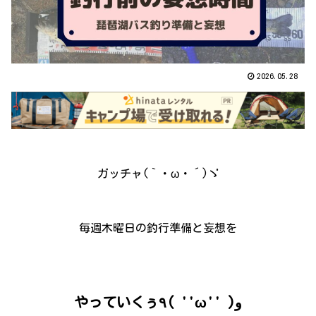
2026.05.28
ガッチャ(｀・ω・´)ゞ
毎週木曜日の釣行準備と妄想を
やっていくぅ٩( ''ω'' )و