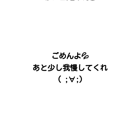
ごめんよ💦
あと少し我慢してくれ
( ;∀;)