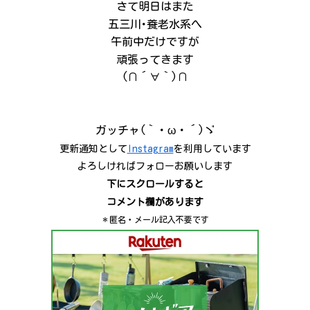
さて明日はまた
五三川･養老水系へ
午前中だけですが
頑張ってきます
(∩´∀｀)∩
ガッチャ(｀・ω・´)ゞ
更新通知として
Instagram
を利用しています
よろしければフォローお願いします
下にスクロールすると
コメント欄があります
＊匿名・メール記入不要です