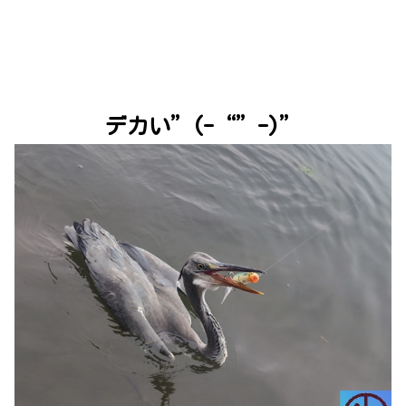
デカい”(-“”-)”