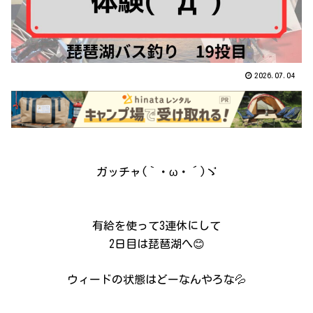
2026.07.04
ガッチャ(｀・ω・´)ゞ
有給を使って3連休にして
2日目は琵琶湖へ😊
ウィードの状態はどーなんやろな💦