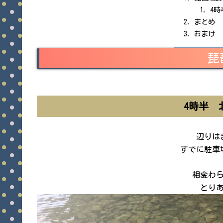
4
まとめ
おまけ
琵
4時半 
辺りは
すでに駐車
相変わ
とり