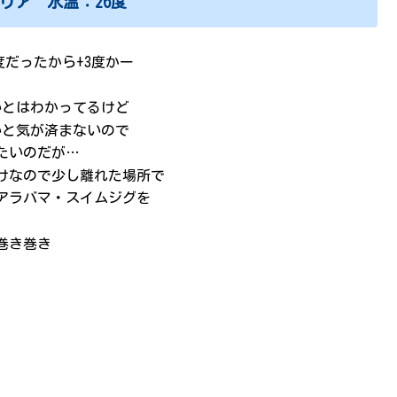
リア 水温：26度
度だったから+3度かー
いとはわかってるけど
いと気が済まないので
たいのだが…
けなので少し離れた場所で
アラバマ・スイムジグを
巻き巻き