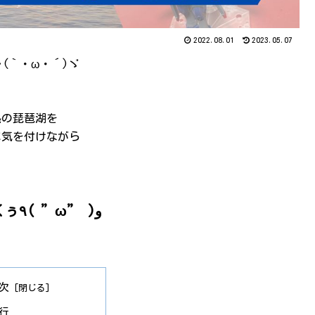
2022.08.01
2023.05.07
(｀・ω・´)ゞ
熱の琵琶湖を
に気を付けながら
やっていくぅ٩( ”ω” )و
次
行