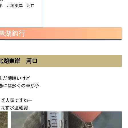
時半 北湖東岸 河口
琶湖釣行
北湖東岸 河口
まだ薄暗いけど
場には多くの車が💦
らず人気ですねー
あえず水温確認