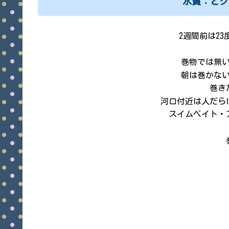
水質：どク
2週間前は23
巻物では無
朝は巻かな
巻き
河口付近は人だら
スイムベイト・