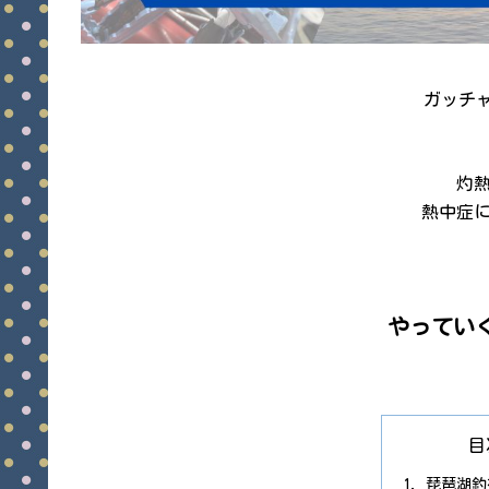
ガッチャ
灼
熱中症
目
琵琶湖釣