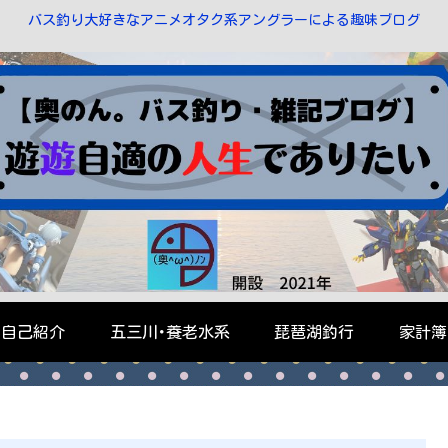
バス釣り大好きなアニメオタク系アングラーによる趣味ブログ
自己紹介
五三川･養老水系
琵琶湖釣行
家計簿