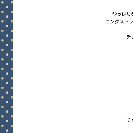
やっぱり
ロングスト
チ
チ