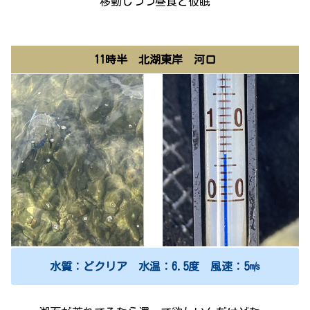
移動しつつ昼食と仮眠
11時半 北湖東岸 河口
水質：どクリア 水温：6.5度 風速：5㎧