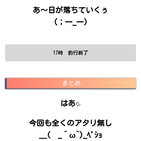
あ～日が落ちていくぅ
(；一_一)
17時 釣行終了
まとめ
はあ
💦
今回も全くのアタリ無し
＿( _´ω`)_ﾍﾟｼｮ