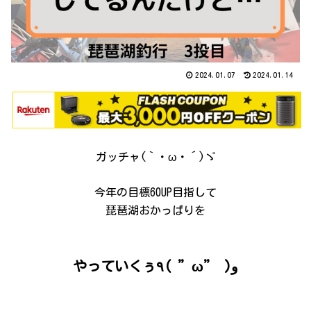
2024.01.07
2024.01.14
ガッチャ(｀・ω・´)ゞ
今年の目標60UP目指して
琵琶湖おかっぱりを
やっていくぅ٩( ”ω” )و