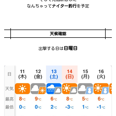
なんちゃって
ナイター釣行
を予定
天候確認
日曜日
出撃する日は