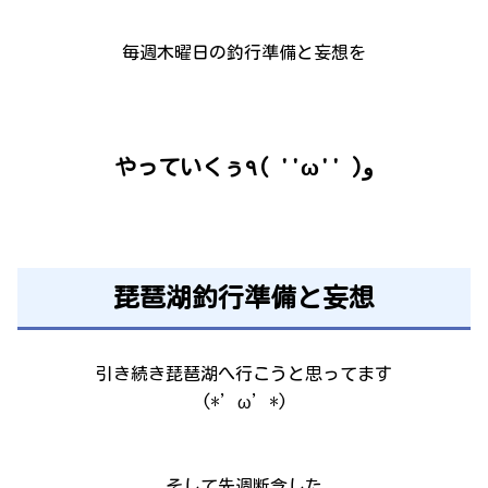
毎週木曜日の釣行準備と妄想を
やっていくぅ٩( ''ω'' )و
琵琶湖釣行準備と妄想
引き続き琵琶湖へ行こうと思ってます
(*’ω’*)
そして先週断念した