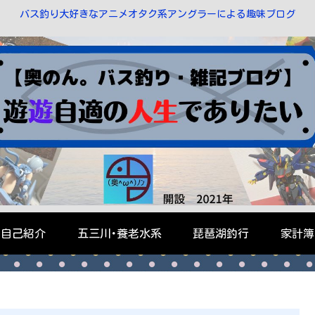
バス釣り大好きなアニメオタク系アングラーによる趣味ブログ
自己紹介
五三川･養老水系
琵琶湖釣行
家計簿