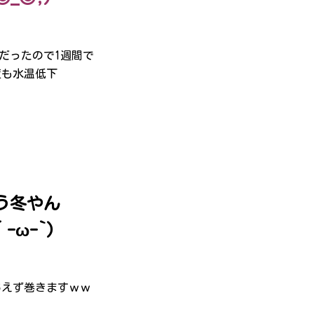
度だったので1週間で
度も水温低下
う冬やん
´-ω-`)
あえず巻きますｗｗ