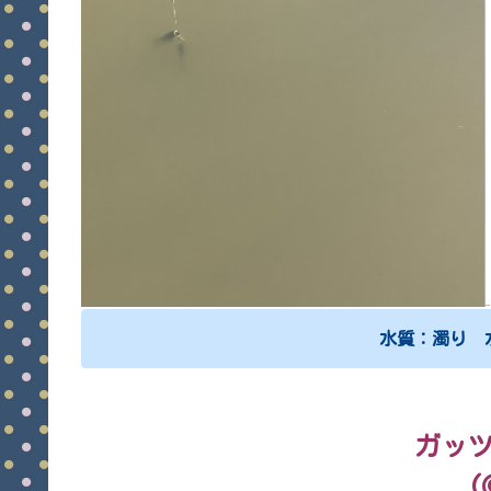
水質：濁り 
ガッ
(