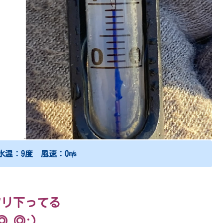
水温：9度 風速：0㎧
ツリ下ってる
◎_◎;)