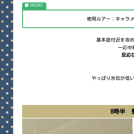
使用ルアー：キャラ
基本底付近を攻
一応中
反応な
やっぱり水位が低
8時半 