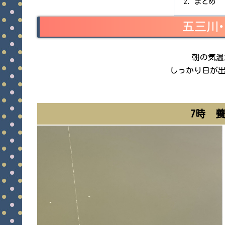
まとめ
五三川
朝の気温
しっかり日が
7時 