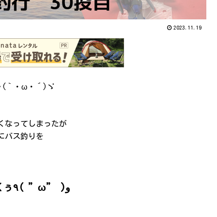
2023.11.19
(｀・ω・´)ゞ
くなってしまったが
にバス釣りを
やっていくぅ٩( ”ω” )و