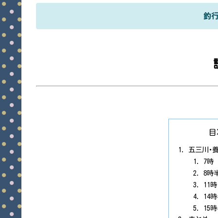
釣
目
五三川･
7時
8時
11
14
15