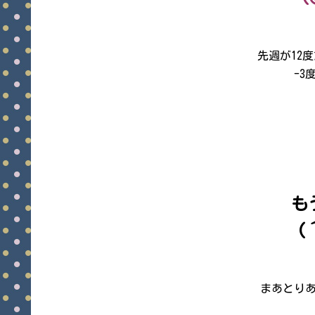
先週が12
-3
も
(
まあとり