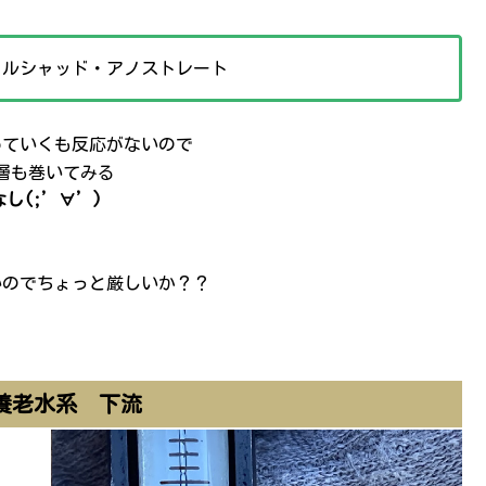
メルシャッド・アノストレート
めていくも反応がないので
層も巻いてみる
し(;’∀’)
いのでちょっと厳しいか？？
養老水系 下流