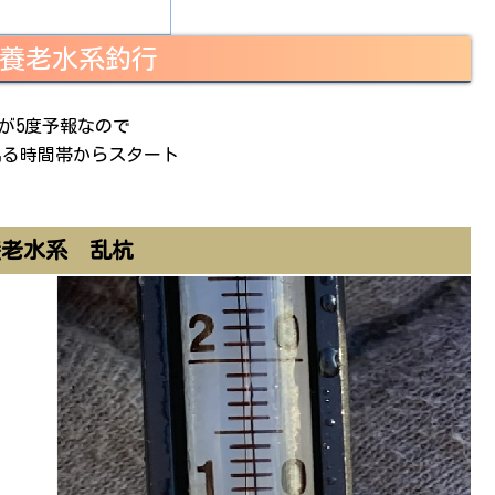
･養老水系釣行
が5度予報なので
出る時間帯からスタート
養老水系 乱杭